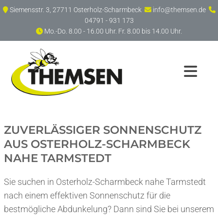
Zum Inhalt springen
Siemensstr. 3, 27711 Osterholz-Scharmbeck
info@themsen.de



04791 - 931 173
Mo.-Do. 8.00 - 16.00 Uhr. Fr. 8.00 bis 14.00 Uhr.

ZUVERLÄSSIGER SONNENSCHUTZ
AUS OSTERHOLZ-SCHARMBECK
NAHE TARMSTEDT
Sie suchen in Osterholz-Scharmbeck nahe Tarmstedt
nach einem effektiven Sonnenschutz für die
bestmögliche Abdunkelung? Dann sind Sie bei unserem