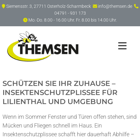
Zum Inhalt springen
Siemensstr. 3, 27711 Osterholz-Scharmbeck
info@themsen.de



04791 - 931 173
Mo.-Do. 8.00 - 16.00 Uhr. Fr. 8.00 bis 14.00 Uhr.

SCHÜTZEN SIE IHR ZUHAUSE –
INSEKTENSCHUTZPLISSEE FÜR
LILIENTHAL UND UMGEBUNG
Wenn im Sommer Fenster und Türen offen stehen, sind
Mücken und Fliegen schnell im Haus. Ein
Insektenschutzplissee schafft hier dauerhaft Abhilfe –