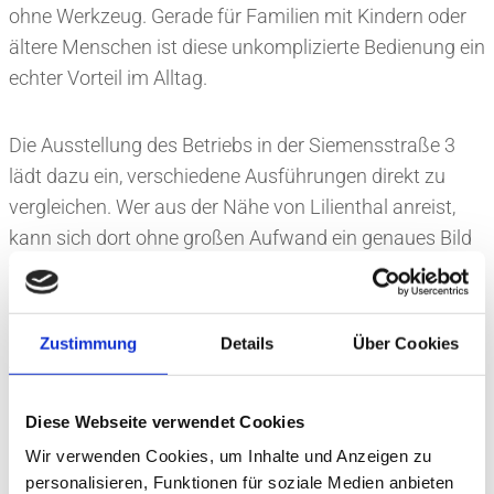
ohne Werkzeug. Gerade für Familien mit Kindern oder
ältere Menschen ist diese unkomplizierte Bedienung ein
echter Vorteil im Alltag.
Die Ausstellung des Betriebs in der Siemensstraße 3
lädt dazu ein, verschiedene Ausführungen direkt zu
vergleichen. Wer aus der Nähe von Lilienthal anreist,
kann sich dort ohne großen Aufwand ein genaues Bild
von den verfügbaren Modellen machen. Ein
Beratungsgespräch ist kostenlos und unverbindlich –
niemand muss sich vor Ort sofort entscheiden.
Zustimmung
Details
Über Cookies
Alternativ kommt das Team von Themsen e.K. auch
direkt zu Ihnen nach Hause, nimmt das Aufmaß vor Ort
und bespricht gemeinsam mit Ihnen, welche Lösung
Diese Webseite verwendet Cookies
am besten passt.
Wir verwenden Cookies, um Inhalte und Anzeigen zu
personalisieren, Funktionen für soziale Medien anbieten