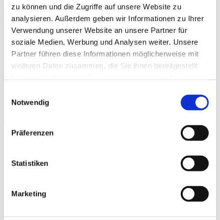
zu können und die Zugriffe auf unsere Website zu
analysieren. Außerdem geben wir Informationen zu Ihrer
Verwendung unserer Website an unsere Partner für
soziale Medien, Werbung und Analysen weiter. Unsere
Partner führen diese Informationen möglicherweise mit
weiteren Daten zusammen, die Sie ihnen bereitgestellt
haben oder die sie im Rahmen Ihrer Nutzung der Dienste
gesammelt haben.
Einwilligungsauswahl
Notwendig
Präferenzen
Rundum-Schutz für Ihr Gebäude – das
Vollsortiment von Themsen e.K.
Statistiken
Das Sortiment von Themsen e.K. geht weit über das
Marketing
Insektenschutzplissee hinaus. Wer seinen
Wohnkomfort umfassend verbessern möchte, findet