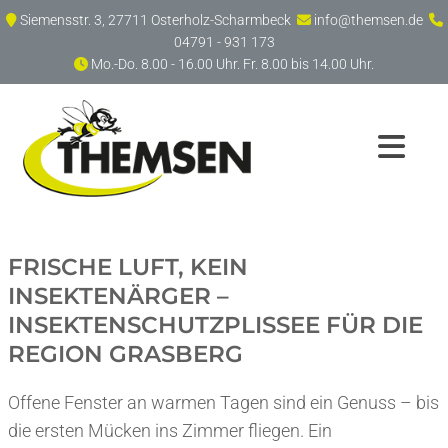
Zum Inhalt springen
Siemensstr. 3, 27711 Osterholz-Scharmbeck
info@themsen.de



04791 - 931 173
Mo.-Do. 8.00 - 16.00 Uhr. Fr. 8.00 bis 14.00 Uhr.

FRISCHE LUFT, KEIN
INSEKTENÄRGER –
INSEKTENSCHUTZPLISSEE FÜR DIE
REGION GRASBERG
Offene Fenster an warmen Tagen sind ein Genuss – bis
die ersten Mücken ins Zimmer fliegen. Ein