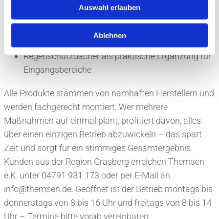
Markisen für sonnige Terrassen und Balkone
Auswahl erlauben
Rollos zur gezielten Lichtsteuerung im Raum
Ablehnen
Garagenrolltore und Kellerschachtabdeckungen
Regenschutzdächer als praktische Ergänzung für
Eingangsbereiche
Alle Produkte stammen von namhaften Herstellern und
werden fachgerecht montiert. Wer mehrere
Maßnahmen auf einmal plant, profitiert davon, alles
über einen einzigen Betrieb abzuwickeln – das spart
Zeit und sorgt für ein stimmiges Gesamtergebnis.
Kunden aus der Region Grasberg erreichen Themsen
e.K. unter 04791 931 173 oder per E-Mail an
info@themsen.de. Geöffnet ist der Betrieb montags bis
donnerstags von 8 bis 16 Uhr und freitags von 8 bis 14
Uhr – Termine bitte vorab vereinbaren.