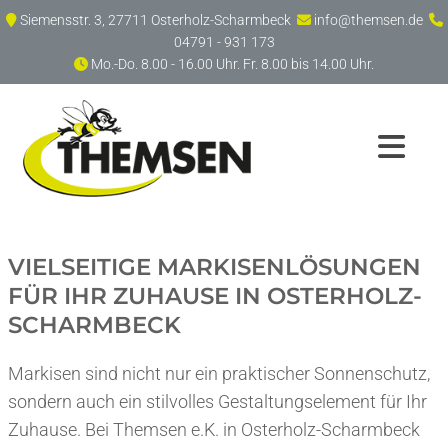
Zum Inhalt springen
Siemensstr. 3, 27711 Osterholz-Scharmbeck
info@themsen.de



04791 - 931 173
Mo.-Do. 8.00 - 16.00 Uhr. Fr. 8.00 bis 14.00 Uhr.

VIELSEITIGE MARKISENLÖSUNGEN
FÜR IHR ZUHAUSE IN OSTERHOLZ-
SCHARMBECK
Markisen sind nicht nur ein praktischer Sonnenschutz,
sondern auch ein stilvolles Gestaltungselement für Ihr
Zuhause. Bei Themsen e.K. in Osterholz-Scharmbeck