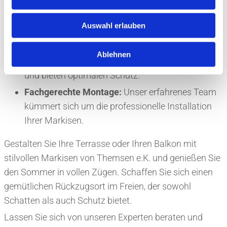
Individuelle Anpassung:
Wir helfen Ihnen, die
perfekte Markise für Ihre Bedürfnisse zu
Auswahl erlauben
konfigurieren.
Hochwertige Materialien:
Unsere Markisen sind
Ablehnen
aus robusten, langlebigen Materialien gefertigt
und bieten optimalen Schutz.
Fachgerechte Montage:
Unser erfahrenes Team
kümmert sich um die professionelle Installation
Ihrer Markisen.
Gestalten Sie Ihre Terrasse oder Ihren Balkon mit
stilvollen Markisen von Themsen e.K. und genießen Sie
den Sommer in vollen Zügen. Schaffen Sie sich einen
gemütlichen Rückzugsort im Freien, der sowohl
Schatten als auch Schutz bietet.
Lassen Sie sich von unseren Experten beraten und