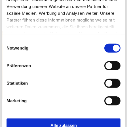
Verwendung unserer Website an unsere Partner für
funktional, sondern auch ein echter Hingucker und
soziale Medien, Werbung und Analysen weiter. Unsere
werten die Fassade Ihres Hauses auf.
Partner führen diese Informationen möglicherweise mit
weiteren Daten zusammen, die Sie ihnen bereitgestellt
haben oder die sie im Rahmen Ihrer Nutzung der Dienste
gesammelt haben.
Einwilligungsauswahl
Notwendig
Präferenzen
Statistiken
Marketing
Warum Markisen von Themsen e.K.?
Alle zulassen