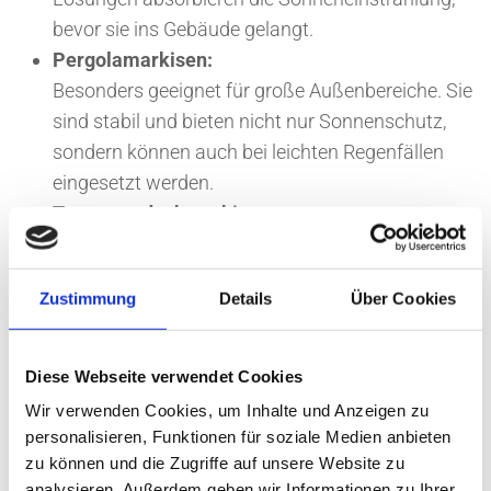
bevor sie ins Gebäude gelangt.
Pergolamarkisen:
Besonders geeignet für große Außenbereiche. Sie
sind stabil und bieten nicht nur Sonnenschutz,
sondern können auch bei leichten Regenfällen
eingesetzt werden.
Terrassendachmarkisen:
Diese Unterglas-Markisen bieten hervorragenden
Schutz und werten Ihre Terrasse optisch auf. Sie
Zustimmung
Details
Über Cookies
sind pulverbeschichtet und besonders langlebig.
Fenstermarkisen:
Sie sorgen für angenehme Raumtemperaturen
Diese Webseite verwendet Cookies
und schützen gleichzeitig vor unerwünschten
Wir verwenden Cookies, um Inhalte und Anzeigen zu
Blicken.
personalisieren, Funktionen für soziale Medien anbieten
Korbmarkisen:
zu können und die Zugriffe auf unsere Website zu
Diese klassischen Markisen sind nicht nur
analysieren. Außerdem geben wir Informationen zu Ihrer