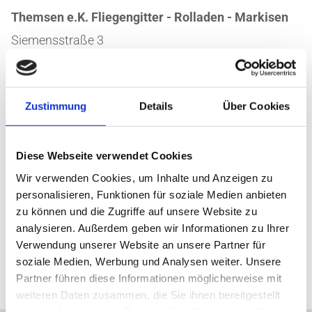
Themsen e.K. Fliegengitter - Rolladen - Markisen
Siemensstraße 3
27711 Osterholz-Scharmbeck
Telefon:
0 47 91 - 93 11 73
Zustimmung
Details
Über Cookies
Telefax: 0 47 91 - 93 11 74
E-Mail:
info@themsen.de
Diese Webseite verwendet Cookies
Geschäftsführer/Inhaber: Thomas Themsen
Wir verwenden Cookies, um Inhalte und Anzeigen zu
Umsatzsteuer-ID: DE233068316
personalisieren, Funktionen für soziale Medien anbieten
zu können und die Zugriffe auf unsere Website zu
Umsetzung
analysieren. Außerdem geben wir Informationen zu Ihrer
Verwendung unserer Website an unsere Partner für
heise homepages |
Homepage erstellen lassen
soziale Medien, Werbung und Analysen weiter. Unsere
heise regioconcept |
Online Marketing Agentur
Partner führen diese Informationen möglicherweise mit
weiteren Daten zusammen, die Sie ihnen bereitgestellt
haben oder die sie im Rahmen Ihrer Nutzung der Dienste