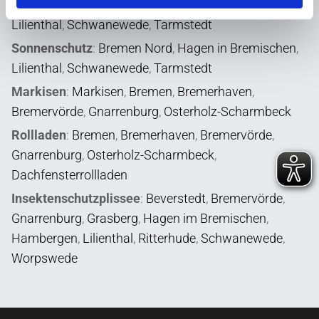
Insektenschutz
:
Bremen Nord
,
Hagen in Bremischen
,
Lilienthal
,
Schwanewede
,
Tarmstedt
Sonnenschutz
:
Bremen Nord
,
Hagen in Bremischen
,
Lilienthal
,
Schwanewede
,
Tarmstedt
Markisen
:
Markisen
,
Bremen
,
Bremerhaven
,
Bremervörde
,
Gnarrenburg
,
Osterholz-Scharmbeck
Rollladen
:
Bremen
,
Bremerhaven
,
Bremervörde
,
Gnarrenburg
,
Osterholz-Scharmbeck
,
Dachfensterrollladen
Insektenschutzplissee
:
Beverstedt
,
Bremervörde
,
Gnarrenburg
,
Grasberg
,
Hagen im Bremischen
,
Hambergen
,
Lilienthal
,
Ritterhude
,
Schwanewede
,
Worpswede