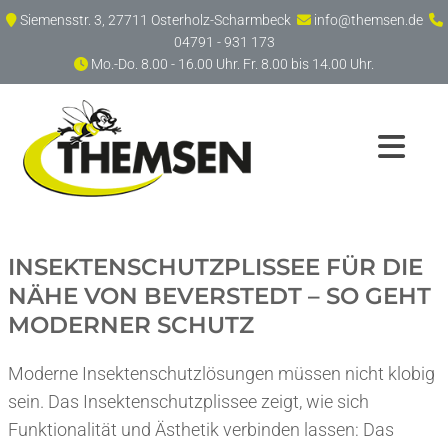
Zum Inhalt springen
Siemensstr. 3, 27711 Osterholz-Scharmbeck
info@themsen.de



04791 - 931 173
Mo.-Do. 8.00 - 16.00 Uhr. Fr. 8.00 bis 14.00 Uhr.

INSEKTENSCHUTZPLISSEE FÜR DIE
NÄHE VON BEVERSTEDT – SO GEHT
MODERNER SCHUTZ
Moderne Insektenschutzlösungen müssen nicht klobig
sein. Das Insektenschutzplissee zeigt, wie sich
Funktionalität und Ästhetik verbinden lassen: Das