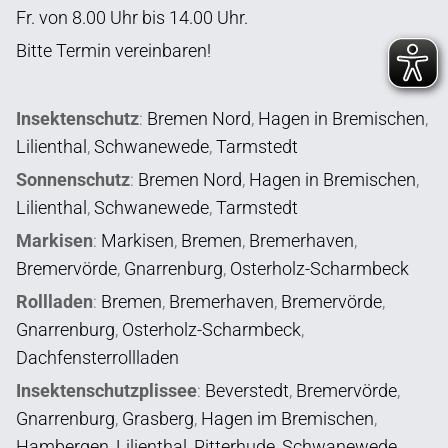
Fr. von 8.00 Uhr bis 14.00 Uhr.
Bitte Termin vereinbaren!
Insektenschutz
:
Bremen Nord
,
Hagen in Bremischen
,
Lilienthal
,
Schwanewede
,
Tarmstedt
Sonnenschutz
:
Bremen Nord
,
Hagen in Bremischen
,
Lilienthal
,
Schwanewede
,
Tarmstedt
Markisen
:
Markisen
,
Bremen
,
Bremerhaven
,
Bremervörde
,
Gnarrenburg
,
Osterholz-Scharmbeck
Rollladen
:
Bremen
,
Bremerhaven
,
Bremervörde
,
Gnarrenburg
,
Osterholz-Scharmbeck
,
Dachfensterrollladen
Insektenschutzplissee
:
Beverstedt
,
Bremervörde
,
Gnarrenburg
,
Grasberg
,
Hagen im Bremischen
,
Hambergen
,
Lilienthal
,
Ritterhude
,
Schwanewede
,